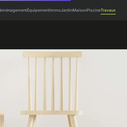
éménagement
Équipement
Immo
Jardin
Maison
Piscine
Travaux