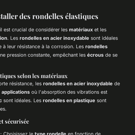
taller des rondelles élastiques
 il est crucial de considérer les
matériaux
et les
tion
. Les
rondelles en acier inoxydable
sont idéales
à leur résistance à la corrosion. Les
rondelles
une pression constante, empêchant les
écrous
de se
stiques selon les matériaux
rte résistance, les
rondelles en acier inoxydable
de
s
applications
où l'absorption des vibrations est
c
sont idéales. Les
rondelles en plastique
sont
es.
et sécurisée
e
: Choisissez le
type rondelle
en fonction de