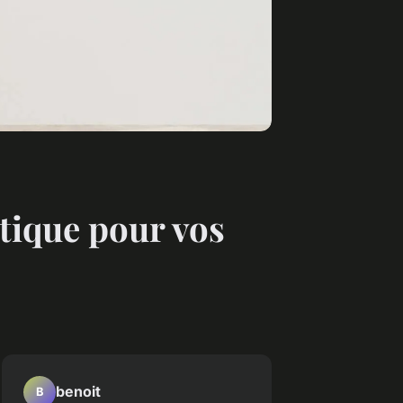
tique pour vos
benoit
B