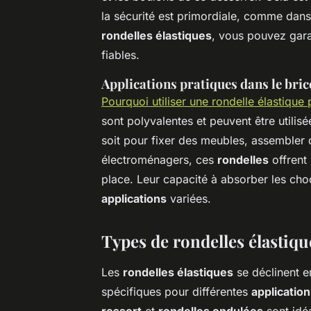
la sécurité est primordiale, comme dans l
rondelles élastiques
, vous pouvez gara
fiables.
Applications pratiques dans le bric
Pourquoi utiliser une rondelle élastiqu
sont polyvalentes et peuvent être utilis
soit pour fixer des meubles, assembler
électroménagers, ces
rondelles
offrent 
place. Leur capacité à absorber les choc
applications
variées.
Types de rondelles élastiqu
Les
rondelles élastiques
se déclinent e
spécifiques pour différentes
applicatio
ressort
et
rondelles ondulées
sont idé