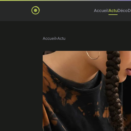
Accueil
Actu
Déco
D
Accueil
›
Actu