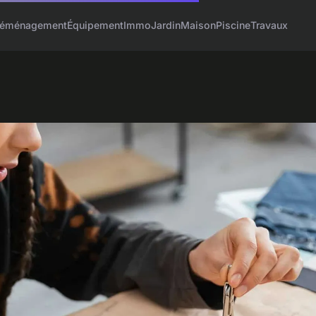
éménagement
Équipement
Immo
Jardin
Maison
Piscine
Travaux