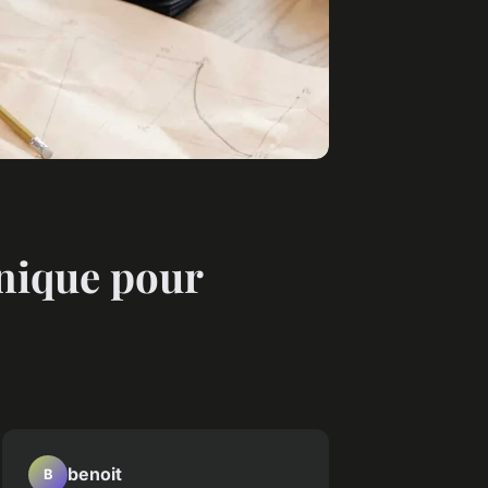
unique pour
benoit
B