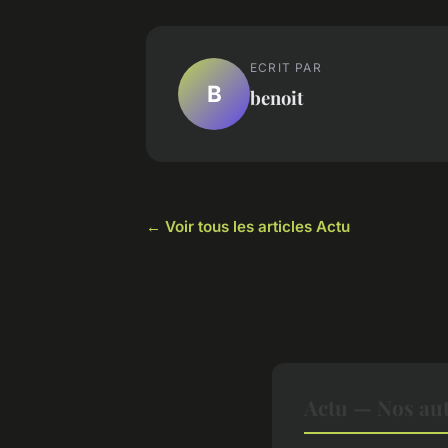
ECRIT PAR
B
benoit
← Voir tous les articles Actu
Actu — Nos aut