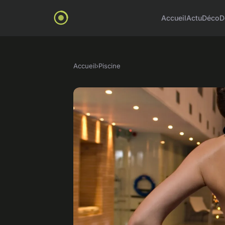
Accueil
Actu
Déco
D
Accueil
›
Piscine