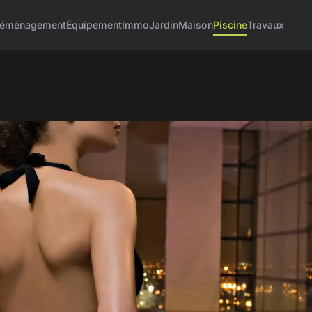
éménagement
Équipement
Immo
Jardin
Maison
Piscine
Travaux