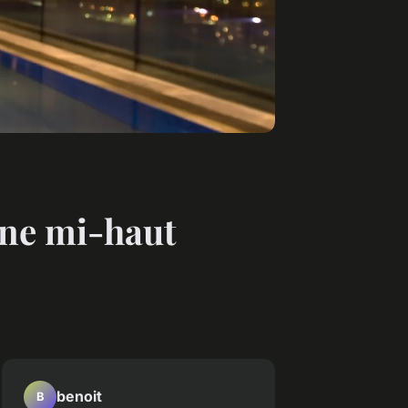
cine mi-haut
benoit
B