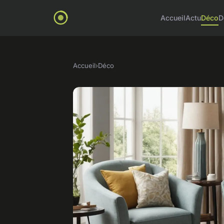
Accueil
Actu
Déco
D
Accueil
›
Déco