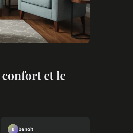
 confort et le
benoit
B