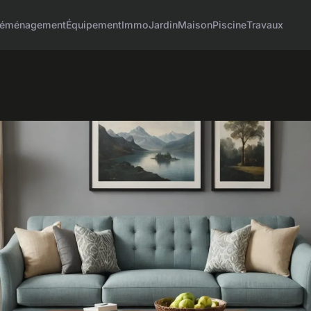
éménagement
Équipement
Immo
Jardin
Maison
Piscine
Travaux